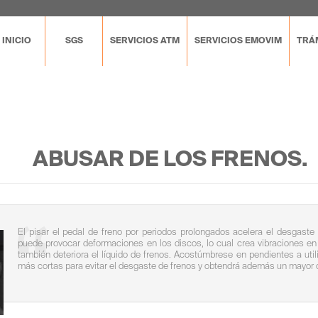
INICIO
SGS
SERVICIOS ATM
SERVICIOS EMOVIM
TRÁM
ABUSAR DE LOS FRENOS.
El pisar el pedal de freno por periodos prolongados acelera el desgaste 
puede provocar deformaciones en los discos, lo cual crea vibraciones en 
también deteriora el líquido de frenos. Acostúmbrese en pendientes a uti
más cortas para evitar el desgaste de frenos y obtendrá además un mayor c