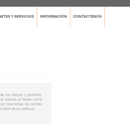
ITES Y SERVICIOS
INFORMACIÓN
CONTÁCTENOS
de los discos y pastillas,
el volante al frenar como
lizar relaciones de cambio
ontrol de su vehículo.