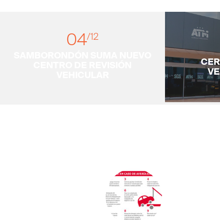
04
/12
SAMBORONDÓN SUMA NUEVO
CER
CENTRO DE REVISIÓN
VE
VEHICULAR