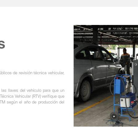
S
licos de revisión técnica vehicular,
 las llaves del vehículo para que un
écnica Vehicular (RTV) verifique que
ATM según el año de producción del