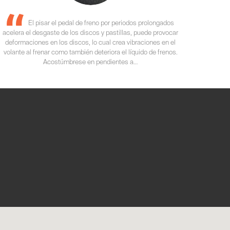
El pisar el pedal de freno por periodos prolongados
acelera el desgaste de los discos y pastillas, puede provocar
deformaciones en los discos, lo cual crea vibraciones en el
volante al frenar como también deteriora el líquido de frenos.
Acostúmbrese en pendientes a…