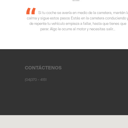
Si tu coche se avería en medio de la carretera, mantén l
calma y sigue estos pasos Estás en la carretera conduciendo 
de repente tu vehículo empieza a fallar, hasta que tienes que
parar. Algo le ocurre al motor y necesitas salir…
CONTÁCTENOS
(04)370 – 4151