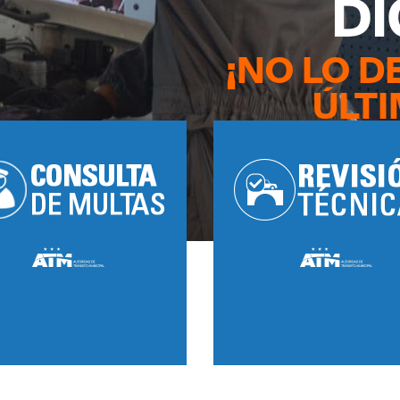
DÍ
¡NO LO D
ÚLTI