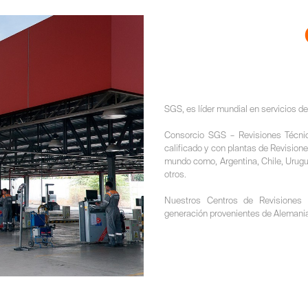
SGS, es líder mundial en servicios de 
Consorcio SGS – Revisiones Técni
calificado y con plantas de Revision
mundo como, Argentina, Chile, Urugua
otros.
Nuestros Centros de Revisiones
generación provenientes de Alemani