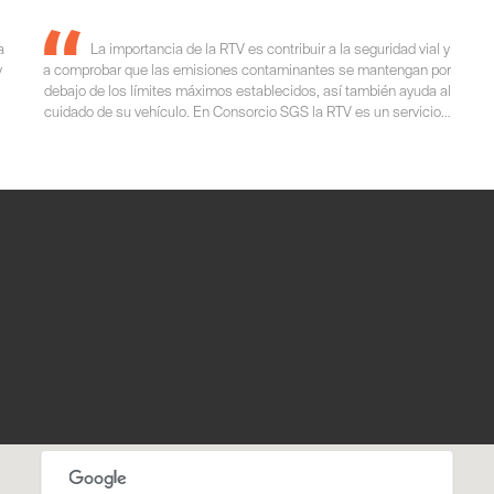
a
La importancia de la RTV es contribuir a la seguridad vial y
y
a comprobar que las emisiones contaminantes se mantengan por
debajo de los límites máximos establecidos, así también ayuda al
cuidado de su vehículo. En Consorcio SGS la RTV es un servicio…